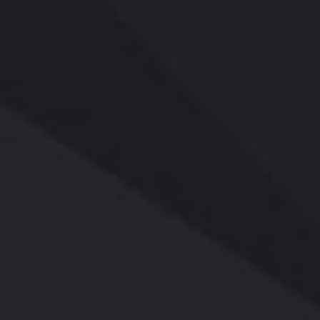
。
扫码获取 App
适配 Android / iOS 系统