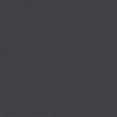
行为审计
全链路记录操作日志，确保关键行为具备溯源与复
盘能力。
档