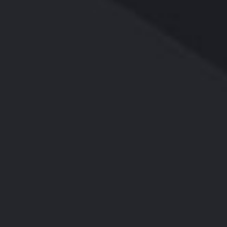
未来我们将继续围绕 九游体育官网 用户的真实需求，不断提升产品体验
面
pp
平台内容更舒适。集成赛事直
户在不同场景下的观赛需求。