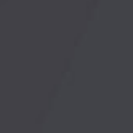
。
数据加密
平台数据经双向加密处理，防止非法访问与未授权
泄露。