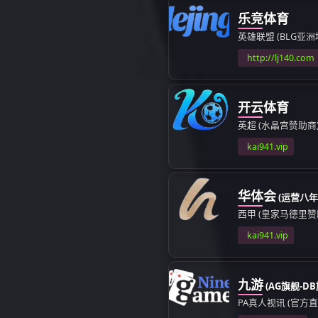
新增热门话题聚合区。
直播性能进一步增强。
2023年1月15日 · v5.1.0
自动深色模式上线。
个性推荐模型优化。
2021 年
2021年7月28日 · v4.7.2
奥运专属页面上线。
赛事通知机制增强。