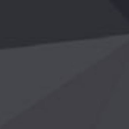
注册入口
赛事方式
量身打造。
AI 分析