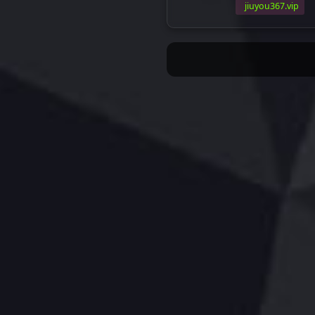
2021年3月10日 · v4.6.1
首页动效优化。
修复偶发闪退问题。
2019 年
2019年11月3日 · v2.3.4
上线赛事回顾模块。
简化登录流程。
2019年6月18日 · v2.2.1
支持欧洲杯赛程展示。
提升老机型兼容性。