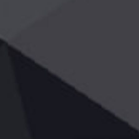
通信防护
通过CDN调度与连接限流策略，增强网络传输安全
性与稳定性。
2025 年