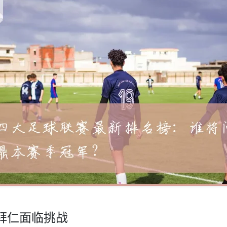
拜仁面临挑战