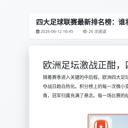
四大足球联赛最新排名榜：谁
2026-06-12 16:45
26 次阅读
欧洲足坛激战正酣，
随着赛季进入关键的中后程，欧洲四大足
夺战日趋白热化。积分榜上的每一次微小
角，冠军归属充满了悬念。每一场比赛的