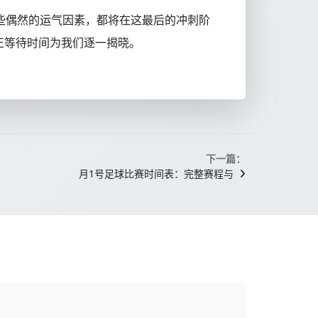
些偶然的运气因素，都将在这最后的冲刺阶
正等待时间为我们逐一揭晓。
下一篇：
月1号足球比赛时间表：完整赛程与