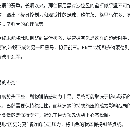
史册的赛季。长期以来，拜仁慕尼黑对沙拉盘的垄断似乎坚不可摧
败，踢出了极具控制力和观赏性的足球，维尔茨、格里马尔多、
建立了强大的心理优势。
始终未能将球队调整到最佳状态，尽管拥有凯恩这样的超级射手
斯的带领下成为另一匹黑马，稳居前三。RB莱比锡和多特蒙德
夺德甲冠军。
同的态势：
森纳势头正盛，利物浦情感动力十足。最终可能取决于核心球员
大。巴萨需要保持稳定性，而赫罗纳的持续施压将成为影响战局
需要做的是保持专注，避免在巨大领先优势下心态松懈。
服“历史时刻”临近的心理压力，将出色的状态保持到终点线。