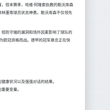
，但本赛季，哈维·阿隆索执教的勒沃库森
弗林蓬等球员状态神勇。勒沃库森不仅领先
，但防守端的漏洞和场外因素影响了球队的
则为欧冠资格而战。德甲的冠军悬念正在快
的健康状况以及强强对话的结果。
的重要变量。