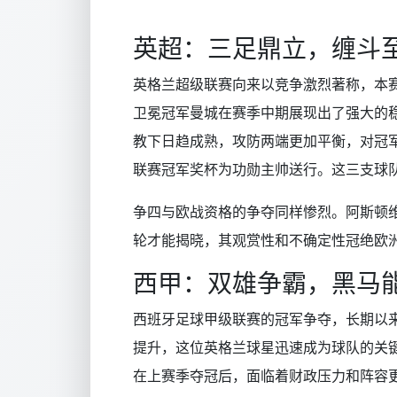
英超：三足鼎立，缠斗
英格兰超级联赛向来以竞争激烈著称，本
卫冕冠军曼城在赛季中期展现出了强大的
教下日趋成熟，攻防两端更加平衡，对冠
联赛冠军奖杯为功勋主帅送行。这三支球
争四与欧战资格的争夺同样惨烈。阿斯顿
轮才能揭晓，其观赏性和不确定性冠绝欧
西甲：双雄争霸，黑马
西班牙足球甲级联赛的冠军争夺，长期以
提升，这位英格兰球星迅速成为球队的关
在上赛季夺冠后，面临着财政压力和阵容