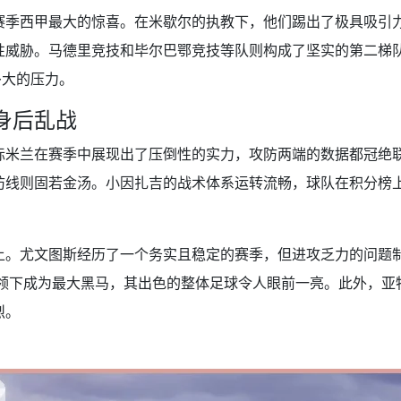
赛季西甲最大的惊喜。在米歇尔的执教下，他们踢出了极具吸引
性威胁。马德里竞技和毕尔巴鄂竞技等队则构成了坚实的第二梯
多大的压力。
身后乱战
际米兰在赛季中展现出了压倒性的实力，攻防两端的数据都冠绝联
防线则固若金汤。小因扎吉的战术体系运转流畅，球队在积分榜
上。尤文图斯经历了一个务实且稳定的赛季，但进攻乏力的问题制
带领下成为最大黑马，其出色的整体足球令人眼前一亮。此外，亚
烈。