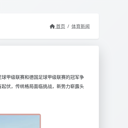
首页
/
体育新闻
足球甲级联赛和德国足球甲级联赛的冠军争
有起伏，传统格局面临挑战，新势力崭露头