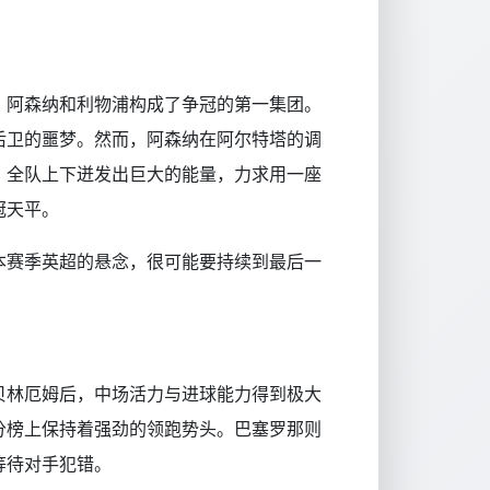
、阿森纳和利物浦构成了争冠的第一集团。
后卫的噩梦。然而，阿森纳在阿尔特塔的调
，全队上下迸发出巨大的能量，力求用一座
冠天平。
本赛季英超的悬念，很可能要持续到最后一
贝林厄姆后，中场活力与进球能力得到极大
分榜上保持着强劲的领跑势头。巴塞罗那则
等待对手犯错。