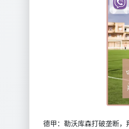
德甲：勒沃库森打破垄断，