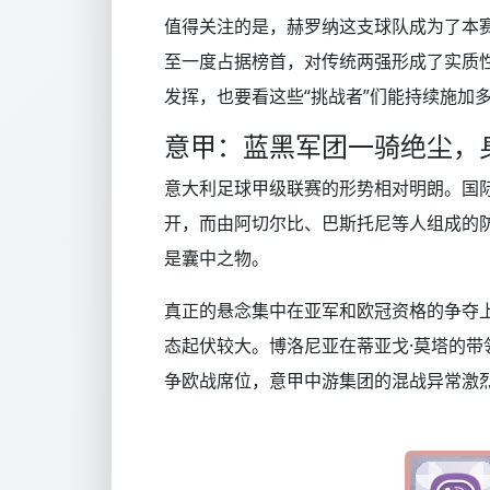
值得关注的是，赫罗纳这支球队成为了本
至一度占据榜首，对传统两强形成了实质
发挥，也要看这些“挑战者”们能持续施加
意甲：蓝黑军团一骑绝尘，
意大利足球甲级联赛的形势相对明朗。国
开，而由阿切尔比、巴斯托尼等人组成的
是囊中之物。
真正的悬念集中在亚军和欧冠资格的争夺
态起伏较大。博洛尼亚在蒂亚戈·莫塔的
争欧战席位，意甲中游集团的混战异常激